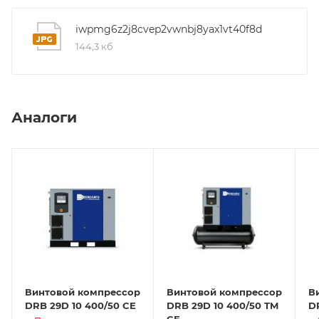
iwpmg6z2j8cvep2vwnbj8yax1vt40f8d
144,3 кб
Аналоги
Винтовой компрессор
Винтовой компрессор
В
DRB 29D 10 400/50 CE
DRB 29D 10 400/50 TM
D
CE