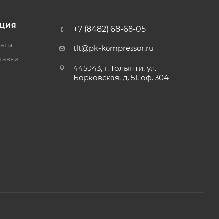
ЦИЯ
+7 (8482) 68-68-05
латы
tlt@pk-kompressor.ru
тавки
445043, г. Тольятти, ул.
Борковская, д. 51, оф. 304