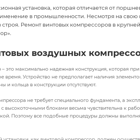
ионная установка, которая отличается от поршн
менение в промышленности. Несмотря на свою н
з строя. Ремонт винтовых компрессоров в крупн
ор».
нтовых воздушных компресс
 – это максимально надежная конструкция, которая пр
е время. Устройство не предполагает наличия элементо
 и кольца в конструкции отсутствуют.
мпрессора не требует специального фундамента, а эксп
а с высокоточными блоками весьма чувствительна к рабо
кой. Поэтому все подобные процедуры должны выполн
 установки, как винтовой компрессор, должен осуществ