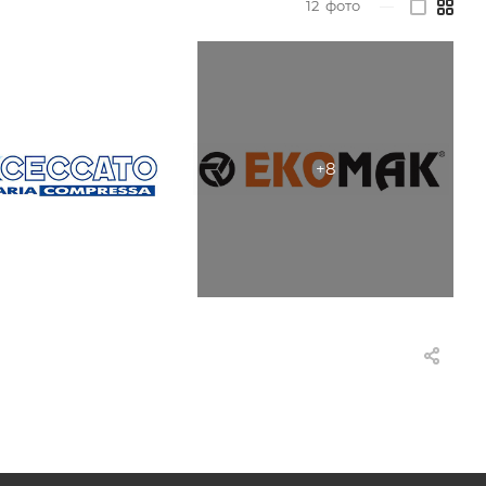
12
фото
—