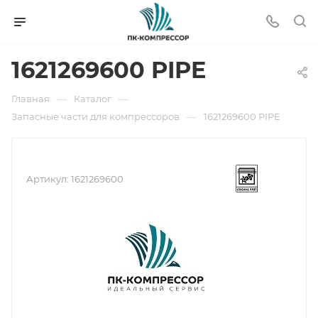
1621269600 PIPE
—
—
Главная
Каталог
—
Запасные части для компрессоров
1621269600 PIPE
Артикул:
1621269600