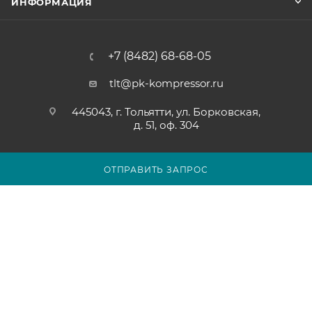
ИНФОРМАЦИЯ
+7 (8482) 68-68-05
tlt@pk-kompressor.ru
445043, г. Тольятти, ул. Борковская,
д. 51, оф. 304
ОТПРАВИТЬ ЗАПРОС
2007 - 2026 © ООО «ПК-КОМПРЕССОР»
Обращаем ваше внимание на то, что вся представленная на
сайте tolyatti.pk-kompressor.ru информация носит
исключительно информационный характер и ни при каких
условиях не является публичной офертой определяемой
положениями Статьи 437(2) Гражданского кодекса