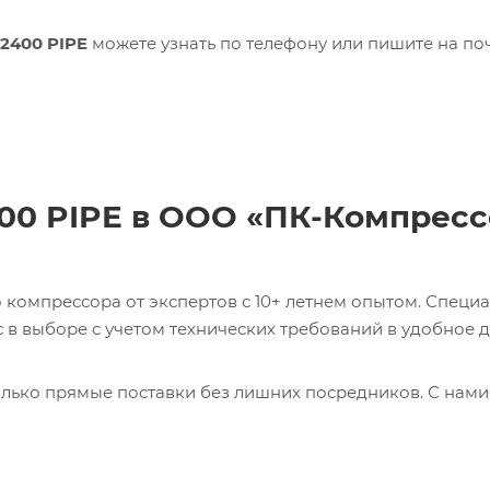
32400 PIPE
можете узнать по телефону или пишите на по
400 PIPE в ООО «ПК-Компрес
компрессора от экспертов с 10+ летнем опытом. Специ
в выборе с учетом технических требований в удобное д
лько прямые поставки без лишних посредников. С нами
ь 0017231275 CABLE Кабель с доставкой со склада в Мос