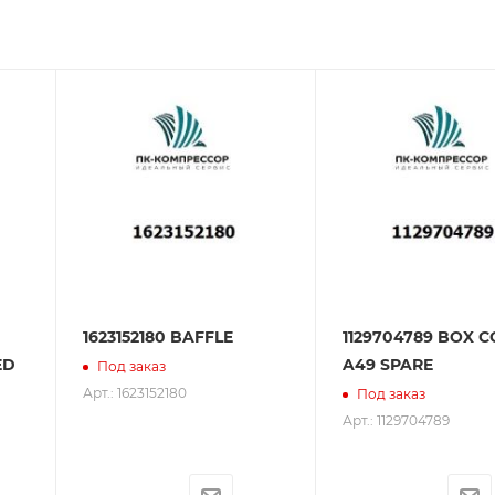
зования оборудования. ООО «ПК-Компрессор» - надежны
 зарекомендовали себя как ответственного и надежного
1623152180 BAFFLE
1129704789 BOX 
ED
A49 SPARE
Под заказ
Арт.: 1623152180
Под заказ
Арт.: 1129704789