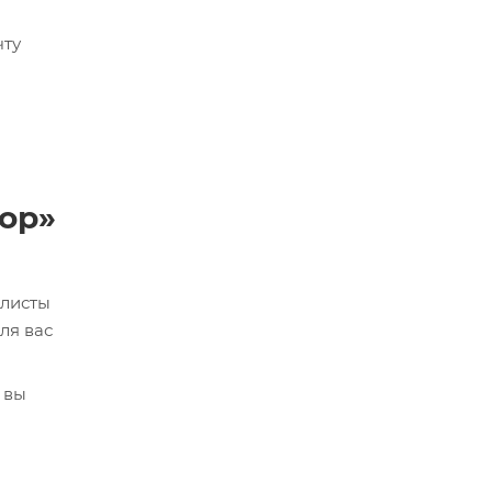
чту
сор»
алисты
ля вас
 вы
кве,