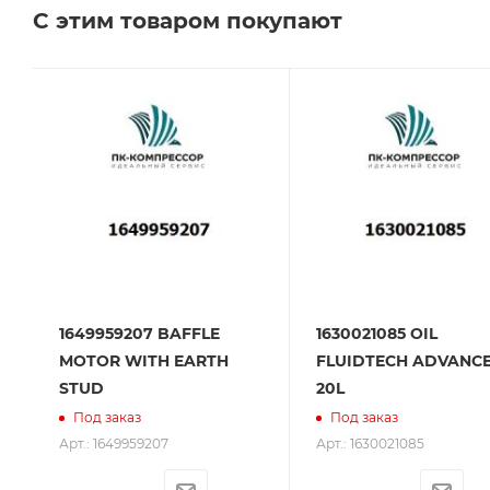
С этим товаром покупают
Сервисное обслуживание на всех этапах исполь
поставщик. Мы работаем на рынке более 14 лет и
1649959207 BAFFLE
1630021085 OIL
MOTOR WITH EARTH
FLUIDTECH ADVANC
STUD
20L
Под заказ
Под заказ
Арт.: 1649959207
Арт.: 1630021085