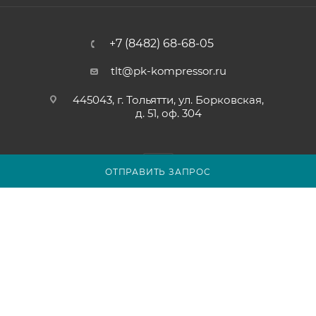
+7 (8482) 68-68-05
tlt@pk-kompressor.ru
445043, г. Тольятти, ул. Борковская,
д. 51, оф. 304
ОТПРАВИТЬ ЗАПРОС
2007 - 2026 © ООО «ПК-КОМПРЕССОР»
Обращаем ваше внимание на то, что вся представленная на
сайте tolyatti.pk-kompressor.ru информация носит
исключительно информационный характер и ни при каких
условиях не является публичной офертой определяемой
положениями Статьи 437(2) Гражданского кодекса
Российской Федерации.