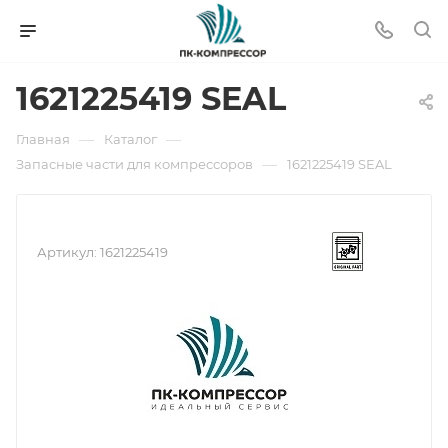
1621225419 SEAL
—
—
Главная
Каталог
—
Запасные части для компрессоров
1621225419 SEAL
Артикул:
1621225419