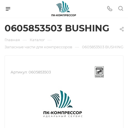
0605853503 BUSHING
—
—
Главная
Каталог
—
Запасные части для компрессоров
0605853503 BUSHING
Артикул:
0605853503