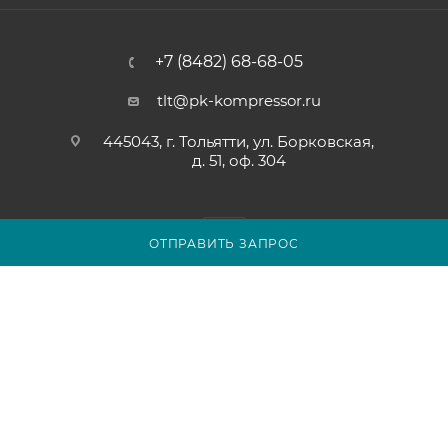
+7 (8482) 68-68-05
tlt@pk-kompressor.ru
445043, г. Тольятти, ул. Борковская,
д. 51, оф. 304
ОТПРАВИТЬ ЗАПРОС
2007 - 2026 © ООО «ПК-КОМПРЕССОР»
Обращаем ваше внимание на то, что вся представленная на
сайте tolyatti.pk-kompressor.ru информация носит
исключительно информационный характер и ни при каких
условиях не является публичной офертой определяемой
положениями Статьи 437(2) Гражданского кодекса
Российской Федерации.