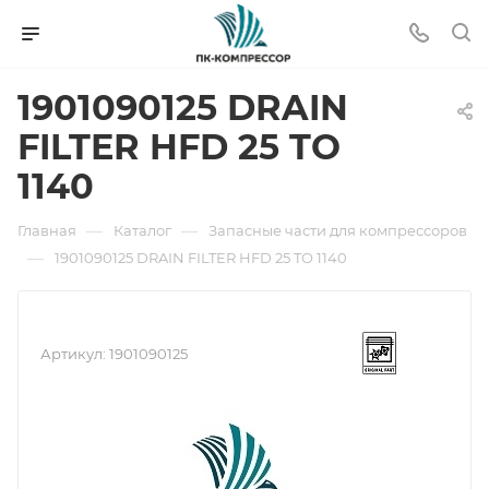
1901090125 DRAIN
FILTER HFD 25 TO
1140
—
—
Главная
Каталог
Запасные части для компрессоров
—
1901090125 DRAIN FILTER HFD 25 TO 1140
Артикул:
1901090125