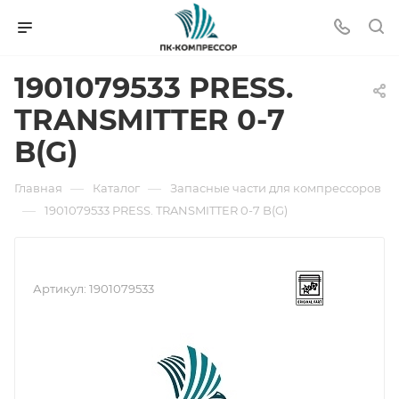
1901079533 PRESS.
TRANSMITTER 0-7
B(G)
—
—
Главная
Каталог
Запасные части для компрессоров
—
1901079533 PRESS. TRANSMITTER 0-7 B(G)
Артикул:
1901079533