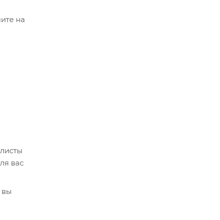
ите на
алисты
ля вас
 вы
кве,