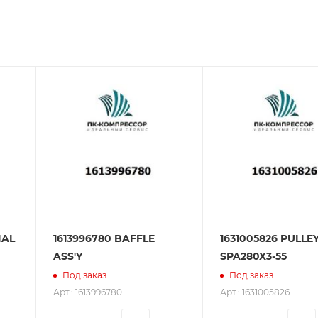
зования оборудования. ООО «ПК-Компрессор» - надежны
 зарекомендовали себя как ответственного и надежного
IAL
1613996780 BAFFLE
1631005826 PULLE
ASS'Y
SPA280X3-55
Под заказ
Под заказ
Арт.: 1613996780
Арт.: 1631005826