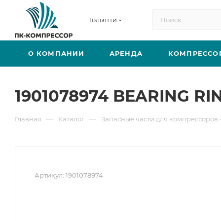
Тольятти
О КОМПАНИИ
АРЕНДА
КОМПРЕССО
1901078974 BEARING RI
—
—
Главная
Каталог
Запасные части для компрессоров
Артикул:
1901078974