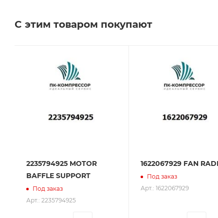
Челябинске, Самаре и Тольятти.
С этим товаром покупают
Сервисное обслуживание на всех этапах исполь
поставщик. Мы работаем на рынке более 14 лет и
2235794925 MOTOR
1622067929 FAN RAD
BAFFLE SUPPORT
Под заказ
Арт.: 1622067929
Под заказ
Арт.: 2235794925