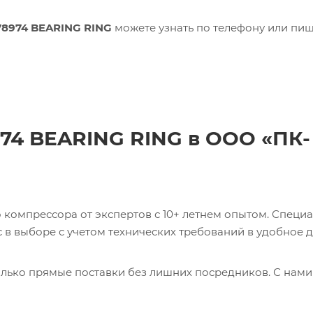
78974 BEARING RING
можете узнать по телефону или пиш
974 BEARING RING в ООО «ПК-
компрессора от экспертов с 10+ летнем опытом. Специ
в выборе с учетом технических требований в удобное д
лько прямые поставки без лишних посредников. С нами
ь 0017231275 CABLE Кабель с доставкой со склада в Мос