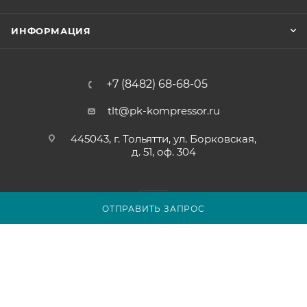
ИНФОРМАЦИЯ
+7 (8482) 68-68-05
tlt@pk-kompressor.ru
445043, г. Тольятти, ул. Борковская,
д. 51, оф. 304
ОТПРАВИТЬ ЗАПРОС
2007 - 2026 © ООО «ПК-КОМПРЕССОР»
Обращаем ваше внимание на то, что вся представленная на
сайте tolyatti.pk-kompressor.ru информация носит
исключительно информационный характер и ни при каких