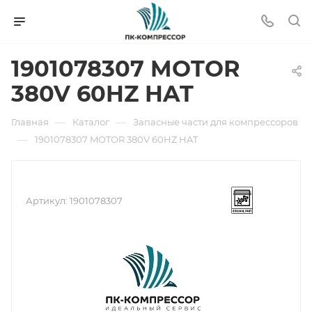
1901078307 MOTOR
380V 60HZ HAT
—
—
Главная
Каталог
Запасные части для компрессоров
—
1901078307 MOTOR 380V 60HZ HAT
Артикул:
1901078307