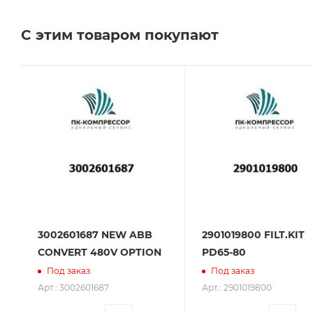
Челябинске, Самаре и Тольятти.
С этим товаром покупают
Сервисное обслуживание на всех этапах исполь
поставщик. Мы работаем на рынке более 14 лет и
3002601687 NEW ABB
2901019800 FILT.KIT
CONVERT 480V OPTION
PD65-80
Под заказ
Под заказ
Арт.: 3002601687
Арт.: 2901019800