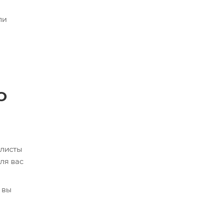
ли
О
алисты
ля вас
 вы
кве,