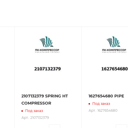
зования оборудования. ООО «ПК-Компрессор» - надежны
 зарекомендовали себя как ответственного и надежного
2107132379 SPRING HT
1627654680 PIPE
COMPRESSOR
Под заказ
Арт.: 1627654680
Под заказ
Арт.: 2107132379