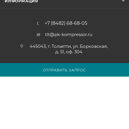
ИНФОРМАЦИЯ
+7 (8482) 68-68-05
tlt@pk-kompressor.ru
445043, г. Тольятти, ул. Борковская,
д. 51, оф. 304
ОТПРАВИТЬ ЗАПРОС
2007 - 2026 © ООО «ПК-КОМПРЕССОР»
Обращаем ваше внимание на то, что вся представленная на
сайте tolyatti.pk-kompressor.ru информация носит
исключительно информационный характер и ни при каких
условиях не является публичной офертой определяемой
положениями Статьи 437(2) Гражданского кодекса