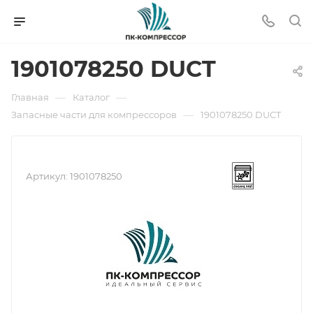
1901078250 DUCT
—
—
Главная
Каталог
—
Запасные части для компрессоров
1901078250 DUCT
Артикул:
1901078250