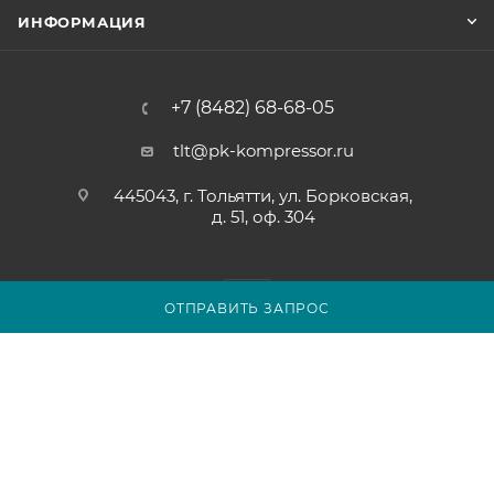
ИНФОРМАЦИЯ
+7 (8482) 68-68-05
tlt@pk-kompressor.ru
445043, г. Тольятти, ул. Борковская,
д. 51, оф. 304
ОТПРАВИТЬ ЗАПРОС
2007 - 2026 © ООО «ПК-КОМПРЕССОР»
Обращаем ваше внимание на то, что вся представленная на
сайте tolyatti.pk-kompressor.ru информация носит
исключительно информационный характер и ни при каких
условиях не является публичной офертой определяемой