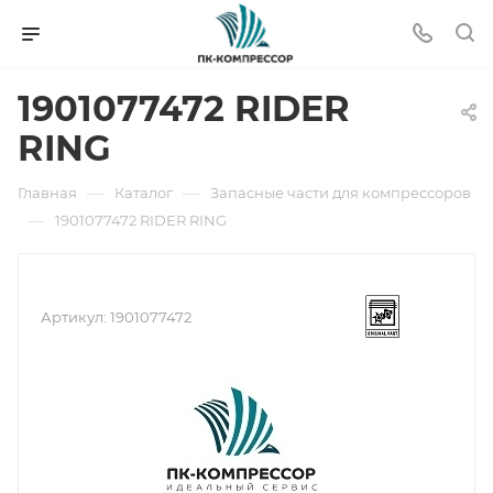
1901077472 RIDER
RING
—
—
Главная
Каталог
Запасные части для компрессоров
—
1901077472 RIDER RING
Артикул:
1901077472