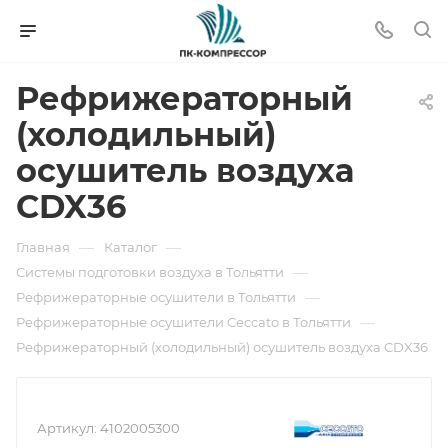
Рефрижераторный
(холодильный)
осушитель воздуха
CDX36
—
—
Главная
Каталог
—
Системы подготовки воздуха в Тольятти
—
Рефрижераторные осушители в Тольятти
—
Рефрижераторные осушители Ceccato в Тольятти
Рефрижераторный (холодильный) осушитель воздуха CDX36
Артикул:
4102005300