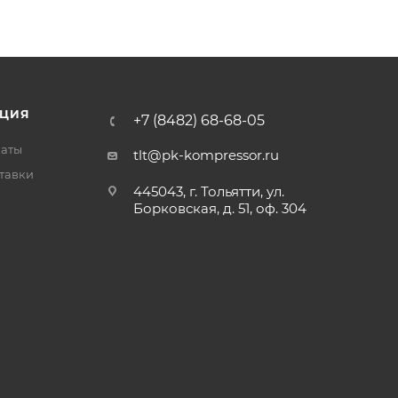
ЦИЯ
+7 (8482) 68-68-05
латы
tlt@pk-kompressor.ru
тавки
445043, г. Тольятти, ул.
Борковская, д. 51, оф. 304