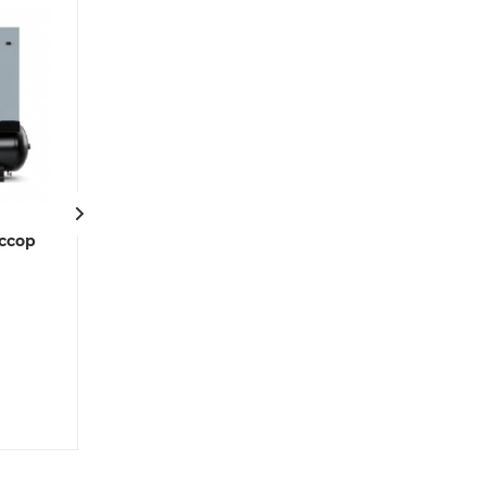
ссор
Винтовой компрессор
DRB 20 IVR 12,5 400/50
CE
Под заказ
Арт.: 4152032828