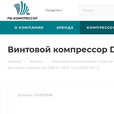
Тольятти
О КОМПАНИИ
АРЕНДА
КОМПРЕССО
Винтовой компрессор DR
—
—
Главная
Каталог
Винтовые компрессоры в Тольятти
Винтовой компрессор DRB 20 IVR D 12,5 400/50 TM CE
Артикул:
4152032836