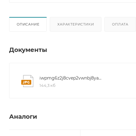
ОПИСАНИЕ
ХАРАКТЕРИСТИКИ
ОПЛАТА
Документы
iwpmg6z2j8cvep2vwnbj8yax1vt40f8d
144,3 кб
Аналоги