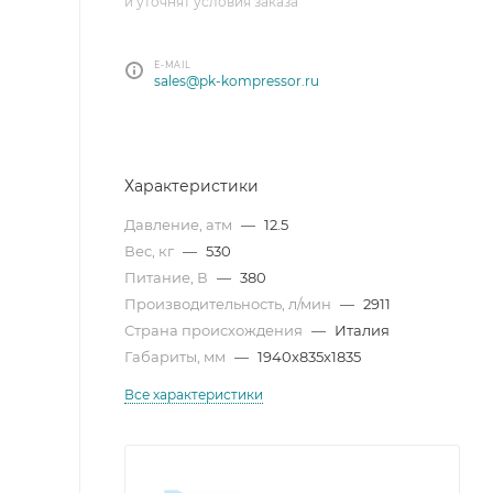
и уточнят условия заказа
E-MAIL
sales@pk-kompressor.ru
Характеристики
Давление, атм
—
12.5
Вес, кг
—
530
Питание, В
—
380
Производительность, л/мин
—
2911
Страна происхождения
—
Италия
Габариты, мм
—
1940x835x1835
Все характеристики